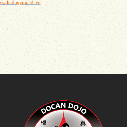
ww.budogymclub.ro