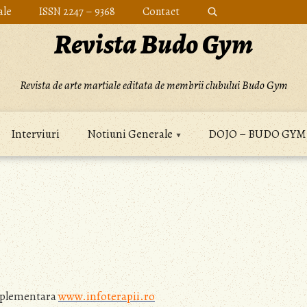
ale
ISSN 2247 – 9368
Contact
Revista Budo Gym
Revista de arte martiale editata de membrii clubului Budo Gym
Interviuri
Notiuni Generale
DOJO – BUDO GYM
omplementara
www.infoterapii.ro