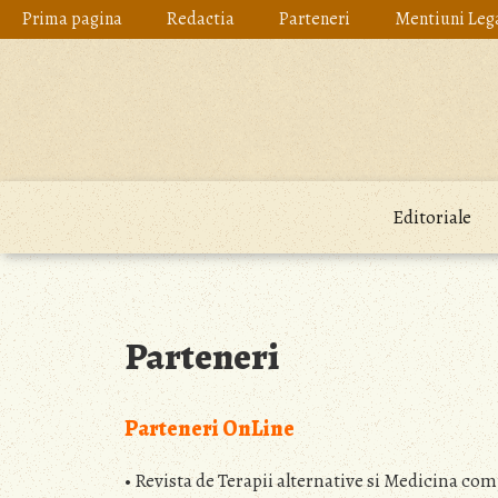
Skip
Prima pagina
Redactia
Parteneri
Mentiuni Leg
to
content
Editoriale
Parteneri
Parteneri OnLine
• Revista de Terapii alternative si Medicina c